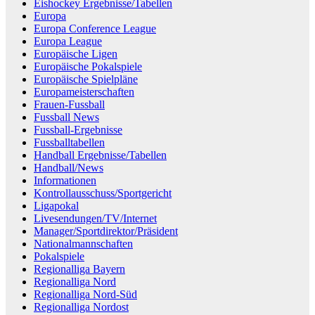
Eishockey Ergebnisse/Tabellen
Europa
Europa Conference League
Europa League
Europäische Ligen
Europäische Pokalspiele
Europäische Spielpläne
Europameisterschaften
Frauen-Fussball
Fussball News
Fussball-Ergebnisse
Fussballtabellen
Handball Ergebnisse/Tabellen
Handball/News
Informationen
Kontrollausschuss/Sportgericht
Ligapokal
Livesendungen/TV/Internet
Manager/Sportdirektor/Präsident
Nationalmannschaften
Pokalspiele
Regionalliga Bayern
Regionalliga Nord
Regionalliga Nord-Süd
Regionalliga Nordost