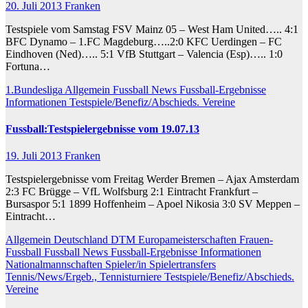
20. Juli 2013
Franken
Testspiele vom Samstag FSV Mainz 05 – West Ham United….. 4:1
BFC Dynamo – 1.FC Magdeburg…..2:0 KFC Uerdingen – FC
Eindhoven (Ned)….. 5:1 VfB Stuttgart – Valencia (Esp)….. 1:0
Fortuna…
1.Bundesliga
Allgemein
Fussball News
Fussball-Ergebnisse
Informationen
Testspiele/Benefiz/Abschieds.
Vereine
Fussball:Testspielergebnisse vom 19.07.13
19. Juli 2013
Franken
Testspielergebnisse vom Freitag Werder Bremen – Ajax Amsterdam
2:3 FC Brügge – VfL Wolfsburg 2:1 Eintracht Frankfurt –
Bursaspor 5:1 1899 Hoffenheim – Apoel Nikosia 3:0 SV Meppen –
Eintracht…
Allgemein
Deutschland
DTM
Europameisterschaften
Frauen-
Fussball
Fussball News
Fussball-Ergebnisse
Informationen
Nationalmannschaften
Spieler/in
Spielertransfers
Tennis/News/Ergeb.,
Tennisturniere
Testspiele/Benefiz/Abschieds.
Vereine