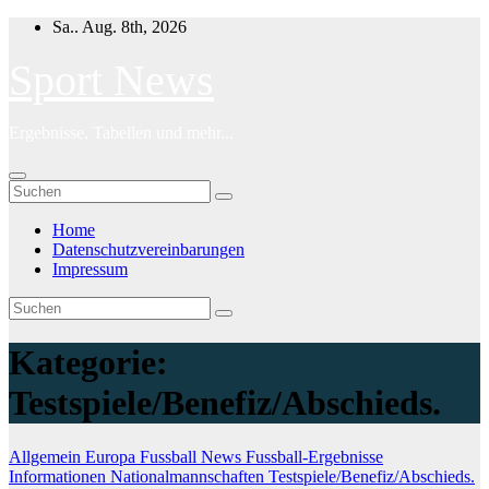
Zum
Sa.. Aug. 8th, 2026
Inhalt
springen
Sport News
Ergebnisse, Tabellen und mehr...
Home
Datenschutzvereinbarungen
Impressum
Kategorie:
Testspiele/Benefiz/Abschieds.
Allgemein
Europa
Fussball News
Fussball-Ergebnisse
Informationen
Nationalmannschaften
Testspiele/Benefiz/Abschieds.