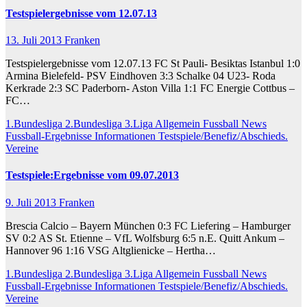
Testspielergebnisse vom 12.07.13
13. Juli 2013
Franken
Testspielergebnisse vom 12.07.13 FC St Pauli- Besiktas Istanbul 1:0
Armina Bielefeld- PSV Eindhoven 3:3 Schalke 04 U23- Roda
Kerkrade 2:3 SC Paderborn- Aston Villa 1:1 FC Energie Cottbus –
FC…
1.Bundesliga
2.Bundesliga
3.Liga
Allgemein
Fussball News
Fussball-Ergebnisse
Informationen
Testspiele/Benefiz/Abschieds.
Vereine
Testspiele:Ergebnisse vom 09.07.2013
9. Juli 2013
Franken
Brescia Calcio – Bayern München 0:3 FC Liefering – Hamburger
SV 0:2 AS St. Etienne – VfL Wolfsburg 6:5 n.E. Quitt Ankum –
Hannover 96 1:16 VSG Altglienicke – Hertha…
1.Bundesliga
2.Bundesliga
3.Liga
Allgemein
Fussball News
Fussball-Ergebnisse
Informationen
Testspiele/Benefiz/Abschieds.
Vereine