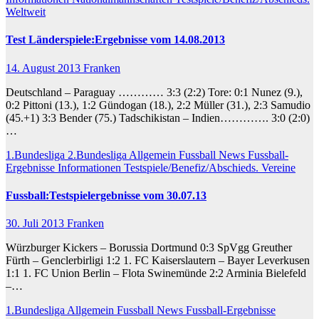
Weltweit
Test Länderspiele:Ergebnisse vom 14.08.2013
14. August 2013
Franken
Deutschland – Paraguay ………… 3:3 (2:2) Tore: 0:1 Nunez (9.),
0:2 Pittoni (13.), 1:2 Gündogan (18.), 2:2 Müller (31.), 2:3 Samudio
(45.+1) 3:3 Bender (75.) Tadschikistan – Indien…………. 3:0 (2:0)
…
1.Bundesliga
2.Bundesliga
Allgemein
Fussball News
Fussball-
Ergebnisse
Informationen
Testspiele/Benefiz/Abschieds.
Vereine
Fussball:Testspielergebnisse vom 30.07.13
30. Juli 2013
Franken
Würzburger Kickers – Borussia Dortmund 0:3 SpVgg Greuther
Fürth – Genclerbirligi 1:2 1. FC Kaiserslautern – Bayer Leverkusen
1:1 1. FC Union Berlin – Flota Swinemünde 2:2 Arminia Bielefeld
–…
1.Bundesliga
Allgemein
Fussball News
Fussball-Ergebnisse