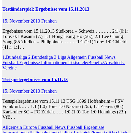
Testländerspiel: Ergebnisse vom 15.11.2013
15. November 2013
Franken
Ergebnisse vom 15.11.2013 Südkorea – Schweiz ………. 2:1 (0:1)
Tore: 0:1 Kasami (7.), 1:1 Hong Jeong-Ho (56.), 2:1 Lee Chung-
Yong (85.) Indien – Philippinen……….1:1 (1:1) Tore: 1:0 Chhetri
(41.), 1:1…
1.Bundesliga
2.Bundesliga
3.Liga
Allgemein
Fussball News
Fussball-Ergebnisse
Informationen
Testspiele/Benefiz/Abschieds.
Vereine
Testspielergebnisse vom 15.11.13
15. November 2013
Franken
Testspielergebnisse vom 15.11.13 TSG 1899 Hoffenheim – FSV
Frankfurt…… 1:1 (1:0) Tore: 1:0 Nazario (26.), 1:1 Ziereis (86.)
Karlsruher SC – FC Zürich…… 1:0 (1:0) Tor: 1:0 Hennings (23.)
VfB…
Allgemein
Europa
Fussball News
Fussball-Ergebnisse
Informationen
Nationalmannschaften
Testspiele/Benefiz/Abschieds.