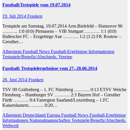
Fussball:Testspiele vom 19.07.2014
19. Juli 2014
Franken
Testspiele am Samstag, 19.07.2014 Arm.Bielefeld – Hannover 96
………. 1:0 (0:0) Pirmasens – VfB Stuttgart ………. 1:1 (0:0)
Hallescher FC – Erzgebirge Aue ………. 1:2 (1:2) FK Rostow –
Greuther…
Allgemein
Fussball News
Fussball-Ergebnisse
Informationen
Testspiele/Benefiz/Abschieds.
Vereine
Fussball: Testspielergebnisse vom 27.-28.06.2014
28. Juni 2014
Franken
TSV 09 Gräfenberg – 1. FC Nürnberg ………. 0:13 ETSV Weiche
Flensburg – Hamburger SV ………. 2:3 Bayern Hof – Greuther
Fürth ………. 0:4 Fanregion Saarland/Luxemburg – 1.FC
Kaiserslautern………. 0:20…
Allgemein
Deutschland
Europa
Fussball News
Fussball-Ergebnisse
Informationen
Nationalmannschaften
Testspiele/Benefiz/Abschieds.
Weltweit