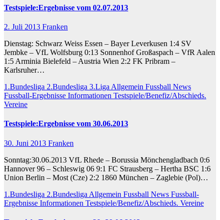
Testspiele:Ergebnisse vom 02.07.2013
2. Juli 2013
Franken
Dienstag: Schwarz Weiss Essen – Bayer Leverkusen 1:4 SV
Jembke – VfL Wolfsburg 0:13 Sonnenhof Großaspach – VfR Aalen
1:5 Arminia Bielefeld – Austria Wien 2:2 FK Pribram –
Karlsruher…
1.Bundesliga
2.Bundesliga
3.Liga
Allgemein
Fussball News
Fussball-Ergebnisse
Informationen
Testspiele/Benefiz/Abschieds.
Vereine
Testspiele:Ergebnisse vom 30.06.2013
30. Juni 2013
Franken
Sonntag:30.06.2013 VfL Rhede – Borussia Mönchengladbach 0:6
Hannover 96 – Schleswig 06 9:1 FC Strausberg – Hertha BSC 1:6
Union Berlin – Most (Cze) 2:2 1860 München – Zaglebie (Pol)…
1.Bundesliga
2.Bundesliga
Allgemein
Fussball News
Fussball-
Ergebnisse
Informationen
Testspiele/Benefiz/Abschieds.
Vereine