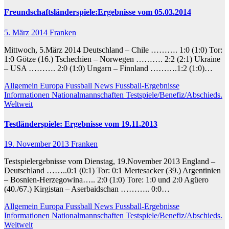
Freundschaftsländerspiele:Ergebnisse vom 05.03.2014
5. März 2014
Franken
Mittwoch, 5.März 2014 Deutschland – Chile ………. 1:0 (1:0) Tor:
1:0 Götze (16.) Tschechien – Norwegen ………. 2:2 (2:1) Ukraine
– USA ………. 2:0 (1:0) Ungarn – Finnland ……….1:2 (1:0)…
Allgemein
Europa
Fussball News
Fussball-Ergebnisse
Informationen
Nationalmannschaften
Testspiele/Benefiz/Abschieds.
Weltweit
Testländerspiele: Ergebnisse vom 19.11.2013
19. November 2013
Franken
Testspielergebnisse vom Dienstag, 19.November 2013 England –
Deutschland ……..0:1 (0:1) Tor: 0:1 Mertesacker (39.) Argentinien
– Bosnien-Herzegowina….. 2:0 (1:0) Tore: 1:0 und 2:0 Agüero
(40./67.) Kirgistan – Aserbaidschan ……….. 0:0…
Allgemein
Europa
Fussball News
Fussball-Ergebnisse
Informationen
Nationalmannschaften
Testspiele/Benefiz/Abschieds.
Weltweit