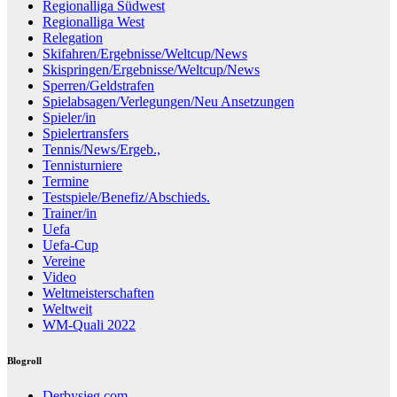
Regionalliga Südwest
Regionalliga West
Relegation
Skifahren/Ergebnisse/Weltcup/News
Skispringen/Ergebnisse/Weltcup/News
Sperren/Geldstrafen
Spielabsagen/Verlegungen/Neu Ansetzungen
Spieler/in
Spielertransfers
Tennis/News/Ergeb.,
Tennisturniere
Termine
Testspiele/Benefiz/Abschieds.
Trainer/in
Uefa
Uefa-Cup
Vereine
Video
Weltmeisterschaften
Weltweit
WM-Quali 2022
Blogroll
Derbysieg.com