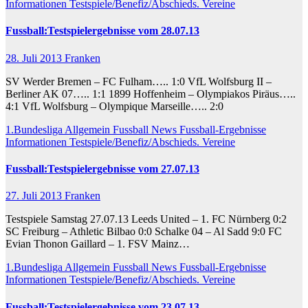
Informationen
Testspiele/Benefiz/Abschieds.
Vereine
Fussball:Testspielergebnisse vom 28.07.13
28. Juli 2013
Franken
SV Werder Bremen – FC Fulham….. 1:0 VfL Wolfsburg II –
Berliner AK 07….. 1:1 1899 Hoffenheim – Olympiakos Piräus…..
4:1 VfL Wolfsburg – Olympique Marseille….. 2:0
1.Bundesliga
Allgemein
Fussball News
Fussball-Ergebnisse
Informationen
Testspiele/Benefiz/Abschieds.
Vereine
Fussball:Testspielergebnisse vom 27.07.13
27. Juli 2013
Franken
Testspiele Samstag 27.07.13 Leeds United – 1. FC Nürnberg 0:2
SC Freiburg – Athletic Bilbao 0:0 Schalke 04 – Al Sadd 9:0 FC
Evian Thonon Gaillard – 1. FSV Mainz…
1.Bundesliga
Allgemein
Fussball News
Fussball-Ergebnisse
Informationen
Testspiele/Benefiz/Abschieds.
Vereine
Fussball:Testspielergebnisse vom 23.07.13