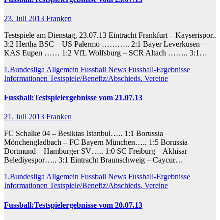
23. Juli 2013
Franken
Testspiele am Dienstag, 23.07.13 Eintracht Frankfurt – Kayserispor..
3:2 Hertha BSC – US Palermo ……….. 2:1 Bayer Leverkusen –
KAS Eupen …… 1:2 VfL Wolfsburg – SCR Altach …….. 3:1…
1.Bundesliga
Allgemein
Fussball News
Fussball-Ergebnisse
Informationen
Testspiele/Benefiz/Abschieds.
Vereine
Fussball:Testspielergebnisse vom 21.07.13
21. Juli 2013
Franken
FC Schalke 04 – Besiktas Istanbul….. 1:1 Borussia
Mönchengladbach – FC Bayern München….. 1:5 Borussia
Dortmund – Hamburger SV….. 1:0 SC Freiburg – Akhisar
Belediyespor….. 3:1 Eintracht Braunschweig – Caycur…
1.Bundesliga
Allgemein
Fussball News
Fussball-Ergebnisse
Informationen
Testspiele/Benefiz/Abschieds.
Vereine
Fussball:Testspielergebnisse vom 20.07.13