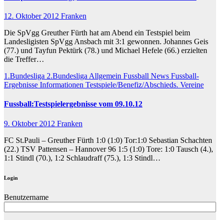
12. Oktober 2012
Franken
Die SpVgg Greuther Fürth hat am Abend ein Testspiel beim
Landesligisten SpVgg Ansbach mit 3:1 gewonnen. Johannes Geis
(77.) und Tayfun Pektürk (78.) und Michael Hefele (66.) erzielten
die Treffer…
1.Bundesliga
2.Bundesliga
Allgemein
Fussball News
Fussball-
Ergebnisse
Informationen
Testspiele/Benefiz/Abschieds.
Vereine
Fussball:Testspielergebnisse vom 09.10.12
9. Oktober 2012
Franken
FC St.Pauli – Greuther Fürth 1:0 (1:0) Tor:1:0 Sebastian Schachten
(22.) TSV Pattensen – Hannover 96 1:5 (1:0) Tore: 1:0 Tausch (4.),
1:1 Stindl (70.), 1:2 Schlaudraff (75.), 1:3 Stindl…
Login
Benutzername