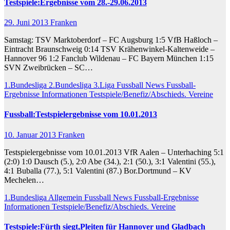
Testspiele:Ergebnisse vom 28.-29.06.2013
29. Juni 2013
Franken
Samstag: TSV Marktoberdorf – FC Augsburg 1:5 VfB Haßloch –
Eintracht Braunschweig 0:14 TSV Krähenwinkel-Kaltenweide –
Hannover 96 1:2 Fanclub Wildenau – FC Bayern München 1:15
SVN Zweibrücken – SC…
1.Bundesliga
2.Bundesliga
3.Liga
Fussball News
Fussball-
Ergebnisse
Informationen
Testspiele/Benefiz/Abschieds.
Vereine
Fussball:Testspielergebnisse vom 10.01.2013
10. Januar 2013
Franken
Testspielergebnisse vom 10.01.2013 VfR Aalen – Unterhaching 5:1
(2:0) 1:0 Dausch (5.), 2:0 Abe (34.), 2:1 (50.), 3:1 Valentini (55.),
4:1 Buballa (77.), 5:1 Valentini (87.) Bor.Dortmund – KV
Mechelen…
1.Bundesliga
Allgemein
Fussball News
Fussball-Ergebnisse
Informationen
Testspiele/Benefiz/Abschieds.
Vereine
Testspiele:Fürth siegt,Pleiten für Hannover und Gladbach