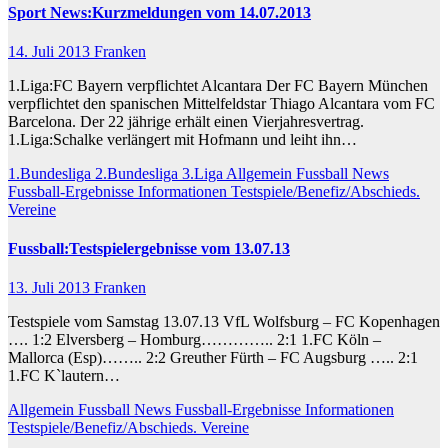
Sport News:Kurzmeldungen vom 14.07.2013
14. Juli 2013
Franken
1.Liga:FC Bayern verpflichtet Alcantara Der FC Bayern München
verpflichtet den spanischen Mittelfeldstar Thiago Alcantara vom FC
Barcelona. Der 22 jährige erhält einen Vierjahresvertrag.
1.Liga:Schalke verlängert mit Hofmann und leiht ihn…
1.Bundesliga
2.Bundesliga
3.Liga
Allgemein
Fussball News
Fussball-Ergebnisse
Informationen
Testspiele/Benefiz/Abschieds.
Vereine
Fussball:Testspielergebnisse vom 13.07.13
13. Juli 2013
Franken
Testspiele vom Samstag 13.07.13 VfL Wolfsburg – FC Kopenhagen
…. 1:2 Elversberg – Homburg………….. 2:1 1.FC Köln –
Mallorca (Esp)…….. 2:2 Greuther Fürth – FC Augsburg ….. 2:1
1.FC K`lautern…
Allgemein
Fussball News
Fussball-Ergebnisse
Informationen
Testspiele/Benefiz/Abschieds.
Vereine