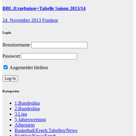
BBL:Ergebnisse+Tabelle Saison 2013/14
24. November 2013
Franken
Login
Benutzername
Passwort
Angemeldet bleiben
Kategorien
1.Bundesliga
2.Bundesliga
3.Liga
5 Jahreswertung
Allgemein
Basketball/Ergeb.Tabellen/News
Biathlon/News/Ergeb.