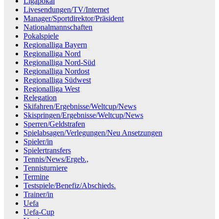
Ligapokal
Livesendungen/TV/Internet
Manager/Sportdirektor/Präsident
Nationalmannschaften
Pokalspiele
Regionalliga Bayern
Regionalliga Nord
Regionalliga Nord-Süd
Regionalliga Nordost
Regionalliga Südwest
Regionalliga West
Relegation
Skifahren/Ergebnisse/Weltcup/News
Skispringen/Ergebnisse/Weltcup/News
Sperren/Geldstrafen
Spielabsagen/Verlegungen/Neu Ansetzungen
Spieler/in
Spielertransfers
Tennis/News/Ergeb.,
Tennisturniere
Termine
Testspiele/Benefiz/Abschieds.
Trainer/in
Uefa
Uefa-Cup