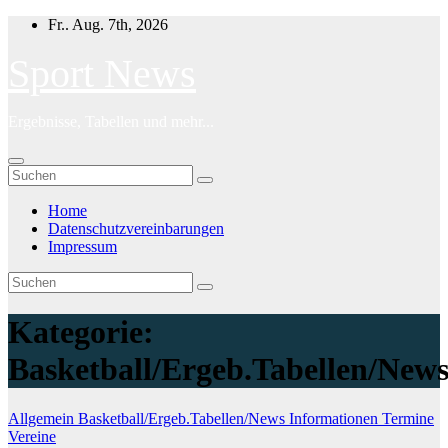
Zum
Fr.. Aug. 7th, 2026
Inhalt
springen
Sport News
Ergebnisse, Tabellen und mehr...
Home
Datenschutzvereinbarungen
Impressum
Kategorie:
Basketball/Ergeb.Tabellen/New
Allgemein
Basketball/Ergeb.Tabellen/News
Informationen
Termine
Vereine