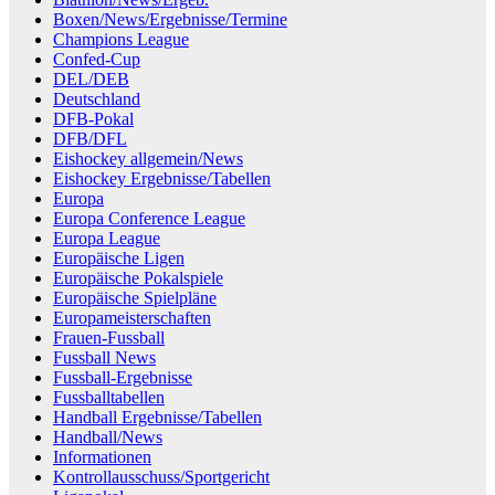
Boxen/News/Ergebnisse/Termine
Champions League
Confed-Cup
DEL/DEB
Deutschland
DFB-Pokal
DFB/DFL
Eishockey allgemein/News
Eishockey Ergebnisse/Tabellen
Europa
Europa Conference League
Europa League
Europäische Ligen
Europäische Pokalspiele
Europäische Spielpläne
Europameisterschaften
Frauen-Fussball
Fussball News
Fussball-Ergebnisse
Fussballtabellen
Handball Ergebnisse/Tabellen
Handball/News
Informationen
Kontrollausschuss/Sportgericht