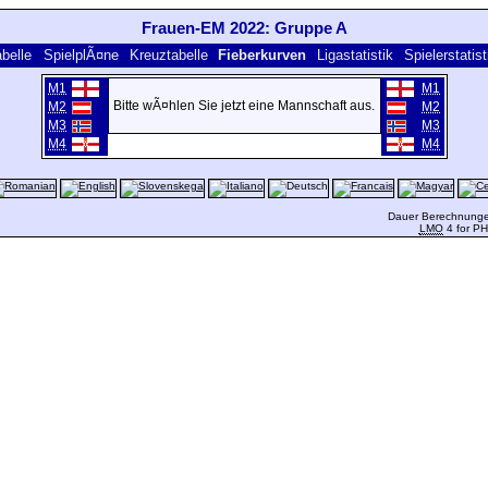
Frauen-EM 2022: Gruppe A
belle
SpielplÃ¤ne
Kreuztabelle
Fieberkurven
Ligastatistik
Spielerstatist
M1
M1
Bitte wÃ¤hlen Sie jetzt eine Mannschaft aus.
M2
M2
M3
M3
M4
M4
Dauer Berechnungen
LMO
4 for P