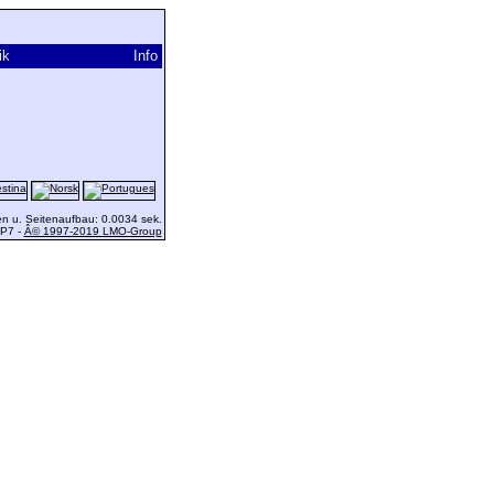
ik
Info
 u. Seitenaufbau: 0.0034 sek.
HP7 -
Â© 1997-2019 LMO-Group