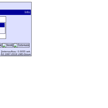
Info
 Seitenaufbau: 0.0055 sek.
-
Â© 1997-2019 LMO-Group