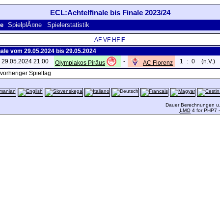
ECL:Achtelfinale bis Finale 2023/24
se
SpielplÃ¤ne
Spielerstatistik
AF
VF
HF
F
nale vom 29.05.2024 bis 29.05.2024
. 29.05.2024 21:00
-
1
:
0
(n.V.)
Olympiakos Piräus
AC Florenz
vorheriger Spieltag
Dauer Berechnungen u.
LMO
4 for PHP7 