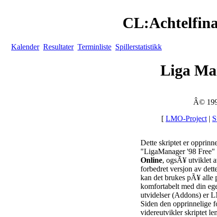
CL:Achtelfina
Kalender
Resultater
Terminliste
Spillerstatistikk
Liga Ma
Â© 19
[
LMO-Project
|
S
Dette skriptet er oppri
"LigaManager '98 Free" 
Online
, ogsÃ¥ utviklet a
forbedret versjon av det
kan det brukes pÃ¥ alle p
komfortabelt med din ege
utvidelser (Addons) er L
Siden den opprinnelige f
videreutvikler skriptet l