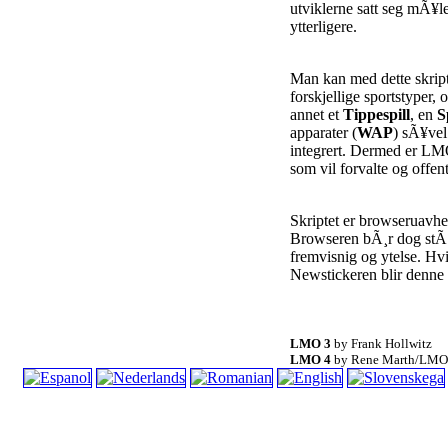
utviklerne satt seg mÃ¥
ytterligere.
Man kan med dette skrip
forskjellige sportstyper, 
annet et
Tippespill
, en
S
apparater (
WAP
) sÃ¥ve
integrert. Dermed er L
som vil forvalte og offent
Skriptet er browseruavhe
Browseren bÃ¸r dog stÃ¸
fremvisnig og ytelse. Hv
Newstickeren blir denne ba
LMO 3
by Frank Hollwitz
LMO 4
by Rene Marth/LMO