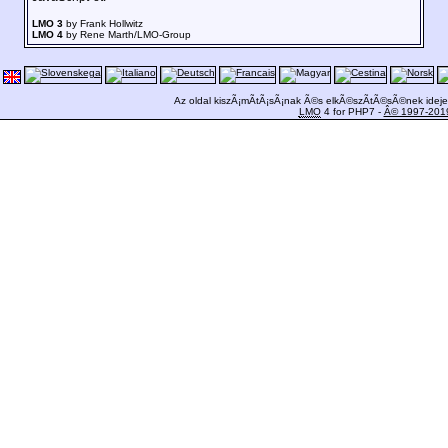
LMO 3
by Frank Hollwitz
LMO 4
by Rene Marth/LMO-Group
Az oldal kiszÃ¡mÃ­tÃ¡sÃ¡nak Ã©s elkÃ©szÃ­tÃ©sÃ©nek ideje
LMO
4 for PHP7 -
Â© 1997-201