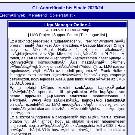
CL:Achtelfinale bis Finale 2023/24
EredmÃ©nyek
Menetrend
Spielerstatistik
Liga Manager Online 4
Å 1997-2019 LMO-Group
[
LMO-Project
|
Support Forum
|
The league-list
]
Ez a szkriptet eredetileg a "LigaManager '98 Free" for Windows nevÅ±
program mintÃ¡jÃ¡ra kezdtÃ©k fejleszteni. A
League Manager Online
,
melyet szintÃ©n Frank Hollwitz fejleszt, ezen alkalmazÃ¡s
tovÃ¡bbfejlesztett verziÃ³ja. Mivel teljes egÃ©szÃ©ben PHP-ben Ã­
rodott, az LMO-t sok kÃ¼lÃ¶nbÃ¶zÅ‘ kÃ¶rnyezetben hasznÃ¡lhatjÃ¡k,
kÃ¶nnyedÃ©n konfigurÃ¡lhatÃ³ Ã©s hasznÃ¡lhatÃ³ bÃ¡rmely
bÃ¶ngÃ©szÅ‘vel. Sok kiterjesztÃ©sÃ©vel ("Addons"), az LMO nagyon
rugalmassÃ¡ vÃ¡lt. MiÃ³ta az eredeti programozÃ³, Frank Hollwitz
felhagyott ezen szoftver fejlesztÃ©sÃ©vel, fejlesztÅ‘k egy csoportja
csatlakozott, hogy fejlessze Ã©s Ãºjabb funkciÃ³kkal bÅ‘vÃ­tse az LMO-
t a jÃ¶vÅ‘ben is.
Ez a szkript kÃ©pes kezelni
szokÃ¡sos bajnoksÃ¡gokat
kÃ¼lÃ¶nbÃ¶zÅ‘ sportokban, ill.
playoff-okat Ã©s kupÃ¡kat
, van
benne
tippelÃ©s
,
jÃ¡tÃ©kos statisztika
, mobiltelefonnal is
elÃ©rhetÅ‘ (
WAP
) Ã©s szÃ©leskÃ¶rÅ±
bajnoksÃ¡g statisztikÃ¡t
biztosÃ­t. EzenfelÃ¼l az LMO
megoldÃ¡st
kÃ­nÃ¡l mindenkinek, aki
eredmÃ©nyeket akar adminisztrÃ¡lni Ã©s publikÃ¡lni szinte bÃ¡rmilyen
sportÃ¡gban.
Ez a szkript fÃ¼ggetlen a bÃ¶ngÃ©szÅ‘ tÃ­pusÃ¡tÃ³l, mert a szerver
oldalon fut. BÃ¡r ahhoz, hogy az oldalak teljesen hibamentesen
jelenjenek meg, a bÃ¶ngÃ©szÅ‘jÃ©nek tÃ¡mogatnia kell a CSS-t. Ha a
beÃ©pÃ­tett hÃ­rjelzÅ‘t is hasznÃ¡lni szeretnÃ©, be kell kapcsolnia a
JavaScript-et.