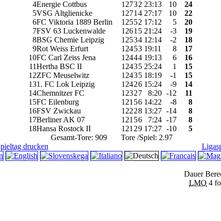
4
Energie Cottbus
12
7
3
2
23
:
13
10
24
5
VSG Altglienicke
12
7
1
4
27
:
17
10
22
6
FC Viktoria 1889 Berlin
12
5
5
2
17
:
12
5
20
7
FSV 63 Luckenwalde
12
6
1
5
21
:
24
-3
19
8
BSG Chemie Leipzig
12
5
3
4
12
:
14
-2
18
9
Rot Weiss Erfurt
12
4
5
3
19
:
11
8
17
10
FC Carl Zeiss Jena
12
4
4
4
19
:
13
6
16
11
Hertha BSC II
12
4
3
5
25
:
24
1
15
12
ZFC Meuselwitz
12
4
3
5
18
:
19
-1
15
13
1. FC Lok Leipzig
12
4
2
6
15
:
24
-9
14
14
Chemnitzer FC
12
3
2
7
8
:
20
-12
11
15
FC Eilenburg
12
1
5
6
14
:
22
-8
8
16
FSV Zwickau
12
2
2
8
13
:
27
-14
8
17
Berliner AK 07
12
1
5
6
7
:
24
-17
8
18
Hansa Rostock II
12
1
2
9
17
:
27
-10
5
Gesamt-Tore: 909 Tore /Spiel: 2.97
pieltag drucken
Ligas
Dauer Berec
LMO
4 f