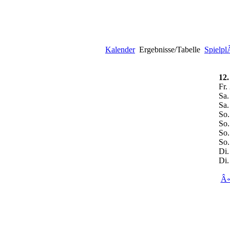
Kalender
Ergebnisse/Tabelle
Spielp
12.
Fr.
Sa.
Sa.
So.
So.
So.
So.
Di.
Di.
Â«