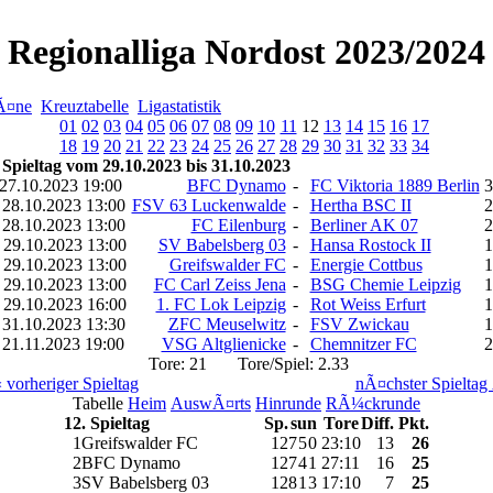
Regionalliga Nordost 2023/2024
lÃ¤ne
Kreuztabelle
Ligastatistik
01
02
03
04
05
06
07
08
09
10
11
12
13
14
15
16
17
18
19
20
21
22
23
24
25
26
27
28
29
30
31
32
33
34
 Spieltag vom 29.10.2023 bis 31.10.2023
 27.10.2023 19:00
BFC Dynamo
-
FC Viktoria 1889 Berlin
3
 28.10.2023 13:00
FSV 63 Luckenwalde
-
Hertha BSC II
2
 28.10.2023 13:00
FC Eilenburg
-
Berliner AK 07
2
 29.10.2023 13:00
SV Babelsberg 03
-
Hansa Rostock II
1
 29.10.2023 13:00
Greifswalder FC
-
Energie Cottbus
1
 29.10.2023 13:00
FC Carl Zeiss Jena
-
BSG Chemie Leipzig
1
 29.10.2023 16:00
1. FC Lok Leipzig
-
Rot Weiss Erfurt
1
 31.10.2023 13:30
ZFC Meuselwitz
-
FSV Zwickau
1
 21.11.2023 19:00
VSG Altglienicke
-
Chemnitzer FC
2
Tore: 21 Tore/Spiel: 2.33
 vorheriger Spieltag
nÃ¤chster Spieltag
Tabelle
Heim
AuswÃ¤rts
Hinrunde
RÃ¼ckrunde
12. Spieltag
Sp.
s
u
n
Tore
Diff.
Pkt.
1
Greifswalder FC
12
7
5
0
23
:
10
13
26
2
BFC Dynamo
12
7
4
1
27
:
11
16
25
3
SV Babelsberg 03
12
8
1
3
17
:
10
7
25