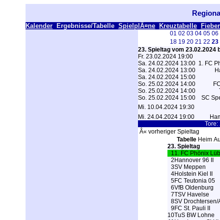
Regiona
Kalender
Ergebnisse/Tabelle
SpielplÃ¤ne
Kreuztabelle
Fiebe
01
02
03
04
05
06
18
19
20
21
22
23
23. Spieltag vom 23.02.2024 
Fr. 23.02.2024 19:00
Sa. 24.02.2024 13:00
1. FC P
Sa. 24.02.2024 13:00
H
Sa. 24.02.2024 15:00
So. 25.02.2024 14:00
FC
So. 25.02.2024 14:00
So. 25.02.2024 15:00
SC Spe
Mi. 10.04.2024 19:30
Mi. 24.04.2024 19:00
Ham
Tore:
Â« vorheriger Spieltag
Tabelle
Heim
Au
23. Spieltag
1
1. FC Phönix Lü
2
Hannover 96 II
3
SV Meppen
4
Holstein Kiel II
5
FC Teutonia 05
6
VfB Oldenburg
7
TSV Havelse
8
SV Drochtersen/
9
FC St. Pauli II
10
TuS BW Lohne