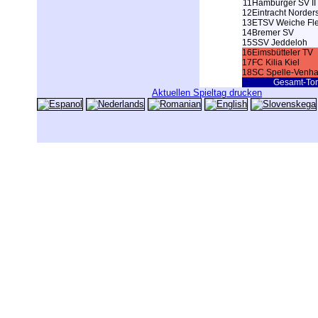
11
Hamburger SV II
12
Eintracht Norders
13
ETSV Weiche Fl
14
Bremer SV
15
SSV Jeddeloh
16
Eimsbütteler TV
17
FC Kilia Kiel
18
SC Spelle-Venh
Gesamt-Tor
Aktuellen Spieltag drucken