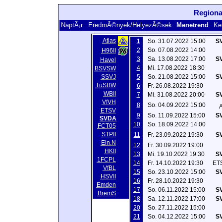
Regiona
NaptÃ¡r
EredmÃ©nyek/HelyezÃ©sek
Menetrend
Ke
Atlas
1
So. 31.07.2022 15:00
SV
2
So. 07.08.2022 14:00
H96II
3
Sa. 13.08.2022 17:00
SV
Havel
4
Mi. 17.08.2022 18:30
BSVSW
SSVJ
5
So. 21.08.2022 15:00
SV
TuSBW
6
Fr. 26.08.2022 19:30
WBII
7
Mi. 31.08.2022 20:00
SV
VfVH
8
So. 04.09.2022 15:00
A
ETSV
9
So. 11.09.2022 15:00
SV
SVDA
10
So. 18.09.2022 14:00
FCT05
STPII
11
Fr. 23.09.2022 19:30
SV
Ein.N
12
Fr. 30.09.2022 19:00
HKII
13
Mi. 19.10.2022 19:30
SV
1FCPL
14
Fr. 14.10.2022 19:30
ETS
VfBL
15
So. 23.10.2022 15:00
SV
HSVII
16
Fr. 28.10.2022 19:30
Emden
17
So. 06.11.2022 15:00
SV
BremS
18
Sa. 12.11.2022 17:00
SV
20
So. 27.11.2022 15:00
21
So. 04.12.2022 15:00
SV