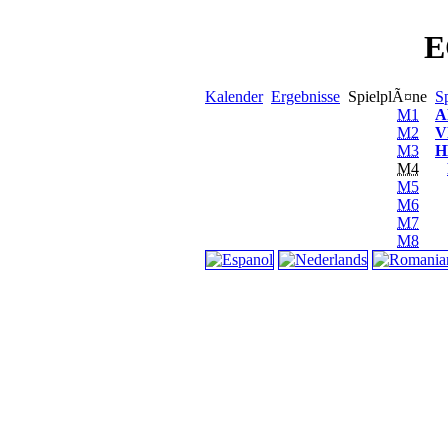
E
Kalender
Ergebnisse
SpielplÃ¤ne
Sp
M1
A
M2
V
M3
H
M4
M5
M6
M7
M8