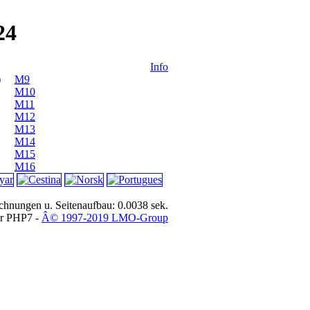
24
Info
)
M9
M10
M11
M12
M13
M14
M15
M16
hnungen u. Seitenaufbau: 0.0038 sek.
or PHP7 -
Â© 1997-2019 LMO-Group