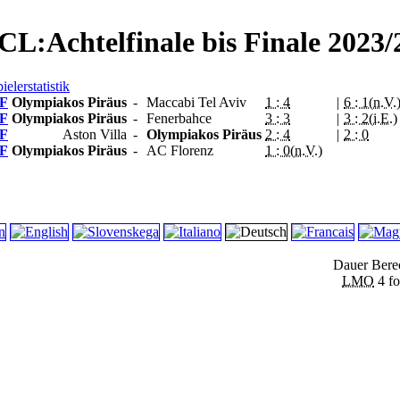
CL:Achtelfinale bis Finale 2023/
ielerstatistik
F
Olympiakos Piräus
-
Maccabi Tel Aviv
1 : 4
|
6 : 1(n.V.
F
Olympiakos Piräus
-
Fenerbahce
3 : 3
|
3 : 2(i.E.)
F
Aston Villa
-
Olympiakos Piräus
2 : 4
|
2 : 0
F
Olympiakos Piräus
-
AC Florenz
1 : 0(n.V.)
Dauer Berec
LMO
4 f