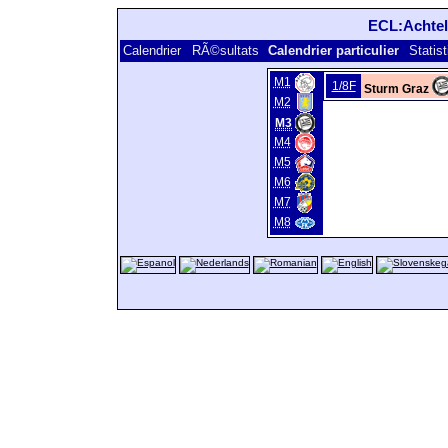
ECL:Achtelf
Calendrier
RÃ©sultats
Calendrier particulier
Statis
M1
1/8F
Sturm Graz
M2
M3
M4
M5
M6
M7
M8